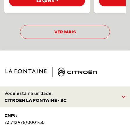
Eu quero >
E
VER MAIS
Você está na unidade:
CITROEN LA FONTAINE - SC
CNPJ:
73.712.978/0001-50