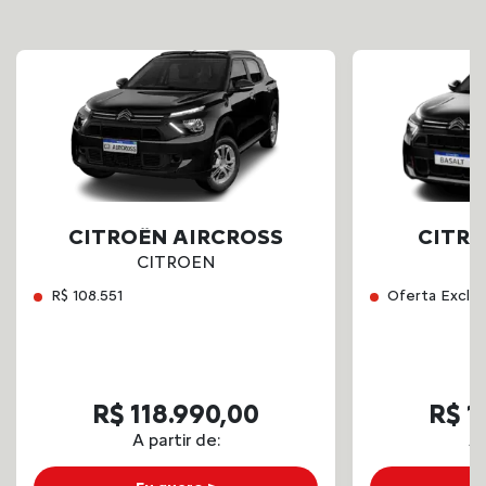
CITROËN AIRCROSS
CITRO
CITROEN
C
R$ 108.551
Oferta Exclus
R$ 118.990,00
R$ 1
A partir de:
A 