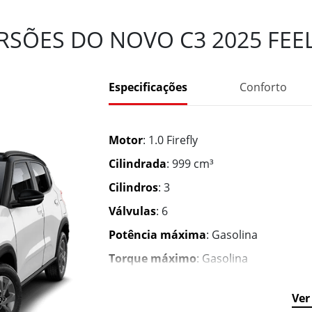
SÕES DO NOVO C3 2025 FEEL
Especificações
Conforto
Motor
: 1.0 Firefly
Cilindrada
: 999 cm³
Cilindros
: 3
Válvulas
: 6
Potência máxima
: Gasolina
Torque máximo
: Gasolina
Transmissão
: Manual de 5
marchas
Ver