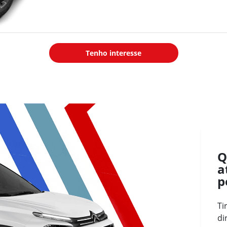
Tração
: Dianteira
Direção
: Elétrica com assistência
variáveil
Pneus
: 195/65 R15
Tenho interesse
Combustível
: Gasolina e etanol
Tanque de combustível
: 47 litros
Q
a
p
Ti
di