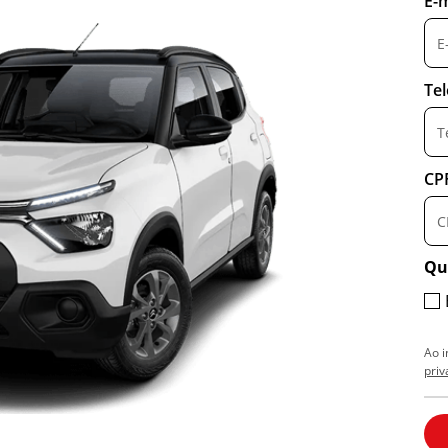
E-m
Te
CP
Qu
Ao 
priv