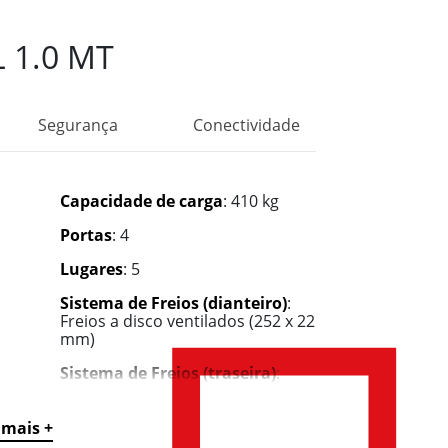
 1.0 MT
Segurança
Conectividade
Capacidade de carga
: 410 kg
Portas
: 4
Lugares
: 5
Sistema de Freios (dianteiro)
:
Freios a disco ventilados (252 x 22
mm)
Sistema de Freios (traseira)
:
Tambor (8 pol.)
Sistema de Freios (auxílio a
 mais +
frenagem)
: ESP + ASR + ABS + REF