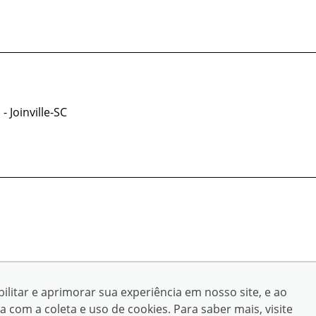
- Joinville-SC
© Copyright 2026
ilitar e aprimorar sua experiência em nosso site, e ao
om a coleta e uso de cookies. Para saber mais, visite