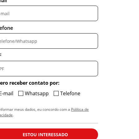
ail
lefone
F
ero receber contato por:
E-mail
Whatsapp
Telefone
informar meus dados, eu concordo com a
Política de
acidade
.
ESTOU INTERESSADO