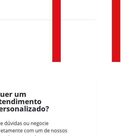
Comprimento
: 3.981 mm
Largura
: 1.733 mm
Altura
: 1.586 mm
Alimentação
: Injeção Eletrônica
MPI
uer um
tendimento
ersonalizado?
re dúvidas ou negocie
retamente com um de nossos