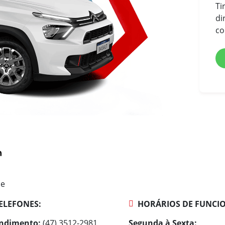
Ti
ventilado
di
Freios traseiros tambor
co
Auxílio à frenagem
: ABS + ESC
+ ASR + EBD
Pneus 205/65 R16 95H
ne
ELEFONES:
HORÁRIOS DE FUNCI
ndimento:
(47) 3512-2981
Segunda à Sexta: