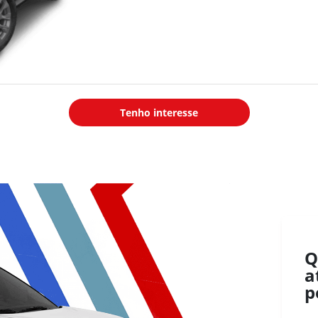
1.750 rpm
Velocidade máxima
: 197 km/h
Aceleração 0–100 km/h
gasolina
: 10,0 s
Aceleração 0–100 km/h etanol
:
9,5 s
Tenho interesse
Transmissão CVT com 7
marchas simuladas
Tração dianteira com juntas
homocinéticas
Direção elétrica
Suspensão dianteira tipo
Pseudo McPherson
independente
Q
a
Suspensão traseira eixo de
p
torção
Freios dianteiros a disco