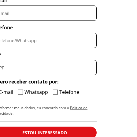
ail
lefone
F
ero receber contato por:
E-mail
Whatsapp
Telefone
informar meus dados, eu concordo com a
Política de
acidade
.
ESTOU INTERESSADO