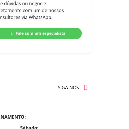
re dúvidas ou negocie
Comprimento do assoalho
:
retamente com um de nossos
812 mm
nsultores via WhatsApp.
Largura do assoalho
: 954 mm
Número de passageiros
: 7
Fale com um especialista
SIGA-NOS:
ONAMENTO:
Sábado: