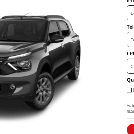
E-m
Te
CP
Qu
Ao 
priv