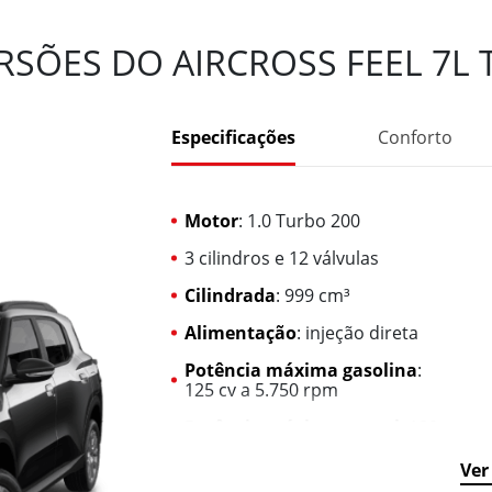
RSÕES DO AIRCROSS FEEL 7L 
Especificações
Conforto
Motor
: 1.0 Turbo 200
3 cilindros e 12 válvulas
Cilindrada
: 999 cm³
Alimentação
: injeção direta
Potência máxima gasolina
:
125 cv a 5.750 rpm
Potência máxima etanol
: 130
cv a 5.750 rpm
Ver
Torque máximo
: 200 Nm @