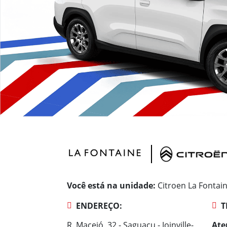
Você está na unidade:
Citroen La Fontai
ENDEREÇO:
T
R. Maceió, 32 - Saguaçu - Joinville-
Ate