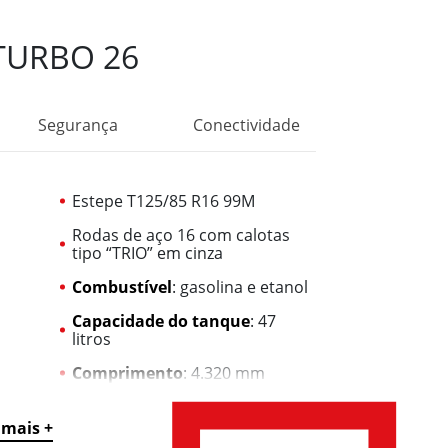
TURBO 26
Segurança
Conectividade
Estepe T125/85 R16 99M
Rodas de aço 16 com calotas
tipo “TRIO” em cinza
Combustível
: gasolina e etanol
Capacidade do tanque
: 47
litros
Comprimento
: 4.320 mm
Largura
: 1.796 mm
 mais +
Largura com espelhos
: 2.019