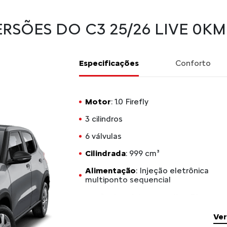
RSÕES DO C3 25/26 LIVE 0KM
Especificações
Conforto
Motor
: 1.0 Firefly
3 cilindros
6 válvulas
Cilindrada
: 999 cm³
Alimentação
: Injeção eletrônica
multiponto sequencial
Potência máxima gasolina
: 71 cv
a 6.000 rpm
Ver
Potência máxima etanol
: 75 cv