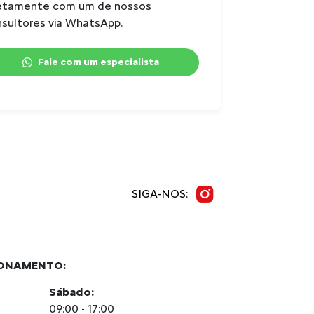
retamente com um de nossos
Número de passageiros
: 5
sultores via WhatsApp.
Consumo urbano etanol
: 9,3
km/l
Fale com um especialista
Consumo urbano gasolina
: 13,2
km/l
Consumo estrada etanol
: 10,3
km/l
Consumo estrada gasolina
: 14,5
km/l
SIGA-NOS:
IONAMENTO:
Sábado:
09:00 - 17:00