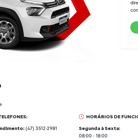
di
Pseudo McPherson,
independente, molas helicoidais,
con
amortecedores hidráulicos
telescópicos e barra
estabilizadora
Suspensão traseira com eixo de
torção, rodas semi-
independentes, amortecedores
hidráulicos pressurizados e
molas helicoidais
Freios dianteiros a disco
ventilado (252 x 22 mm)
e
TELEFONES:
HORÁRIOS DE FUNC
ndimento:
(47) 3512-2981
Segunda à Sexta:
08:00 - 18:00