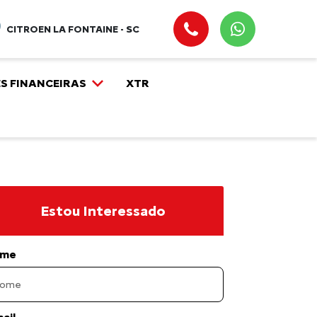
CITROEN LA FONTAINE - SC
S FINANCEIRAS
XTR
Estou Interessado
me