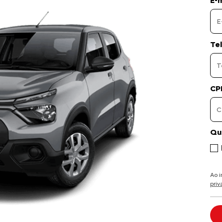
E-m
Te
CP
Qu
Ao 
pri