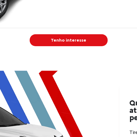
a 6.000 rpm
Torque máximo gasolina
: 98
Nm @ 4.250 rpm
Torque máximo etanol
: 105 Nm
@ 3.250 rpm
Tenho interesse
Velocidade máxima etanol
: 162
km/h
Aceleração 0–100 km/h
gasolina
: 15,0 s
Aceleração 0–100 km/h etanol
:
14,1 s
Câmbio manual de 5 marchas
Q
Tração dianteira com juntas
a
homocinéticas
pe
Direção elétrica com
assistência variável
Tir
Suspensão dianteira tipo