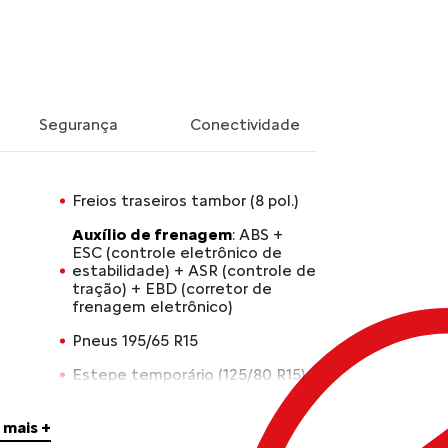
Segurança
Conectividade
Freios traseiros tambor (8 pol.)
Auxílio de frenagem
: ABS +
ESC (controle eletrônico de
estabilidade) + ASR (controle de
tração) + EBD (corretor de
frenagem eletrônico)
Pneus 195/65 R15
Estepe temporário (125/80 R15)
Rodas em aço 15 com calotas
 mais +
Combustível
: gasolina e etanol