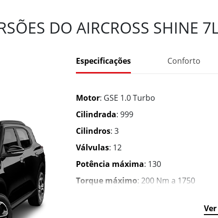
SÕES DO AIRCROSS SHINE 7L
Especificações
Conforto
Motor
: GSE 1.0 Turbo
Cilindrada
: 999
Cilindros
: 3
Válvulas
: 12
Potência máxima
: 130
Torque máximo
: 200 Nm a 1750
rpm (Gasolina e Etanol)
Velocidade máxima
: 191 km/h
Ver