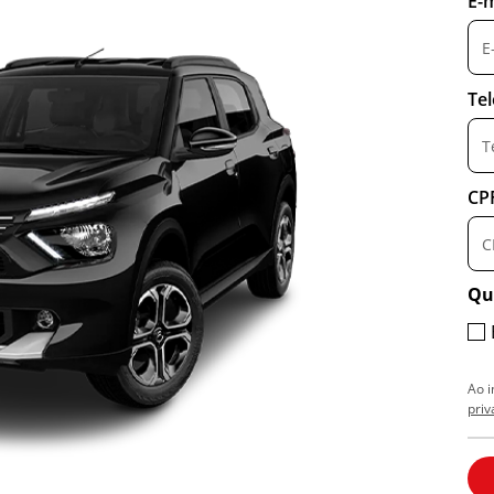
E-m
Te
CP
Qu
Ao 
priv