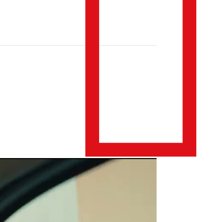
Consumo urbano
: 7,9 km/l
(Etanol) e 11,2 km/l (Gasolina)
Consumo na estrada
: 9,1 km/l
(Etanol) e 13,0 km/l (Gasolina)