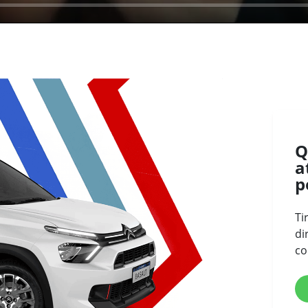
Q
a
p
Ti
di
co