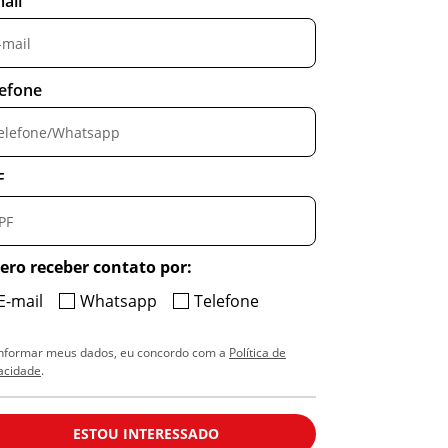
ail
lefone
F
ero receber contato por:
E-mail
Whatsapp
Telefone
informar meus dados, eu concordo com a
Política de
acidade
.
ESTOU INTERESSADO