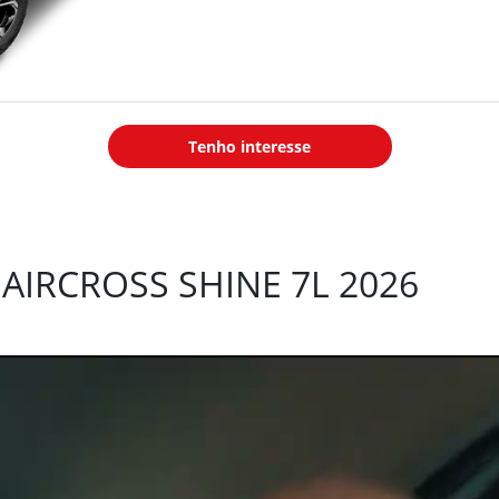
Transmissão
: Transmissão
Continuamente Variável (CVT) 7
marchas simuladas
Tração
: Dianteira com juntas
homocinéticas
Tenho interesse
 AIRCROSS SHINE 7L 2026