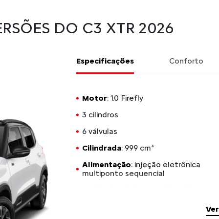
RSÕES DO C3 XTR 2026
Especificações
Conforto
Motor
: 1.0 Firefly
3 cilindros
6 válvulas
Cilindrada
: 999 cm³
Alimentação
: injeção eletrônica
multiponto sequencial
Potência máxima gasolina
: 71 cv
a 6.000 rpm
Ver
Potência máxima etanol
: 75 cv