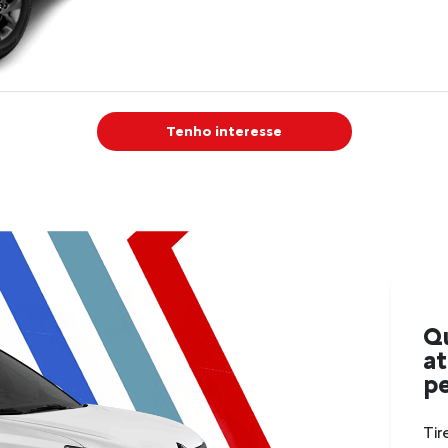
a 6.000 rpm
Torque máximo gasolina
: 98
Nm @ 4.250 rpm
Torque máximo etanol
: 105 Nm
@ 3.250 rpm
Tenho interesse
Velocidade máxima etanol
: 162
km/h
Aceleração 0–100 km/h
gasolina
: 15,0 s
Aceleração 0–100 km/h etanol
:
14,1 s
Câmbio manual de 5 marchas
Q
Tração dianteira com juntas
a
homocinéticas
pe
Direção elétrica com
assistência variável
Tir
Suspensão dianteira tipo