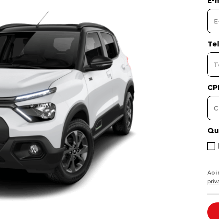
E-m
Te
CP
Qu
Ao 
pri