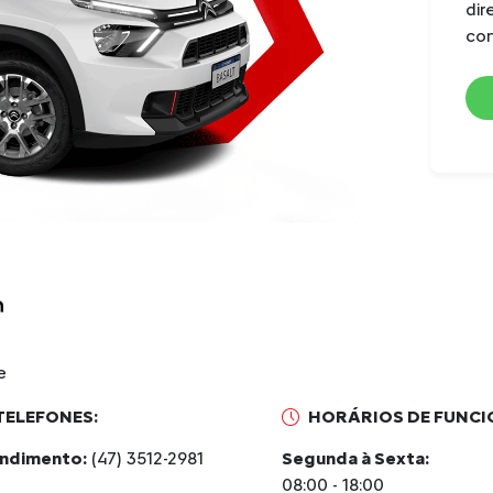
di
Pseudo McPherson,
independente, molas helicoidais,
con
amortecedores hidráulicos
telescópicos e barra
estabilizadora
Suspensão traseira com eixo de
torção, rodas semi-
independentes, amortecedores
hidráulicos pressurizados e
molas helicoidais
Freios dianteiros a disco
ventilado (252 x 22 mm)
Freios traseiros tambor (8 pol.)
e
TELEFONES:
HORÁRIOS DE FUNC
ndimento:
(47) 3512-2981
Segunda à Sexta:
08:00 - 18:00