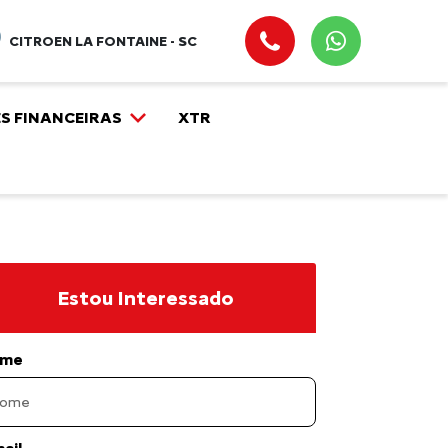
CITROEN LA FONTAINE - SC
S FINANCEIRAS
XTR
Estou Interessado
me