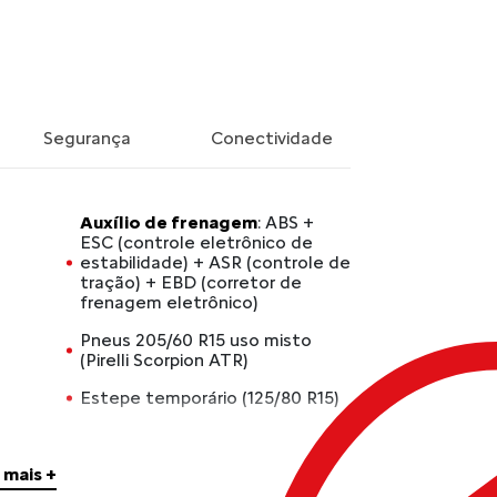
Segurança
Conectividade
Auxílio de frenagem
: ABS +
ESC (controle eletrônico de
estabilidade) + ASR (controle de
tração) + EBD (corretor de
frenagem eletrônico)
Pneus 205/60 R15 uso misto
(Pirelli Scorpion ATR)
Estepe temporário (125/80 R15)
Rodas em liga leve 15 pintadas
em cinza escurecido
 mais +
Combustível
: gasolina e etanol