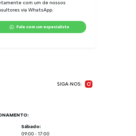
retamente com um de nossos
Número de passageiros
: 5
sultores via WhatsApp.
Consumo urbano etanol
: 9,3
km/l
Fale com um especialista
Consumo urbano gasolina
: 13,2
km/l
Consumo estrada etanol
: 10,3
km/l
Consumo estrada gasolina
: 14,5
km/l
SIGA-NOS:
IONAMENTO:
Sábado:
09:00 - 17:00