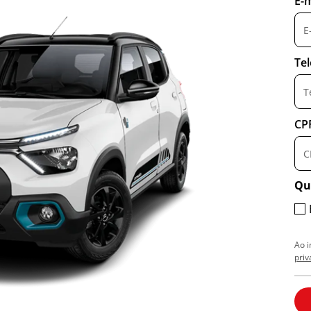
E-m
Te
CP
Qu
Ao 
priv