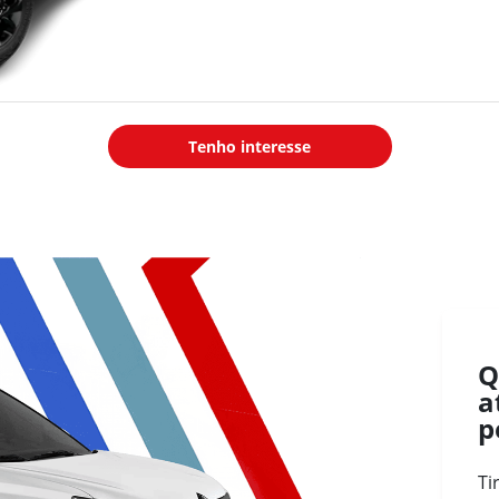
Tenho interesse
Q
a
p
Ti