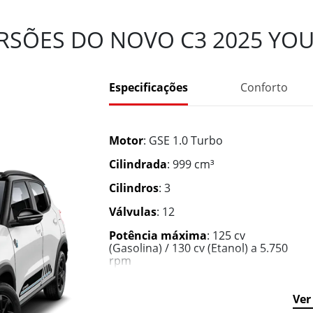
RSÕES DO NOVO C3 2025 YOU
Especificações
Conforto
Motor
: GSE 1.0 Turbo
Cilindrada
: 999 cm³
Cilindros
: 3
Válvulas
: 12
Potência máxima
: 125 cv
(Gasolina) / 130 cv (Etanol) a 5.750
rpm
Torque máximo
: 20 kgfm a 1.750
rpm
Ver