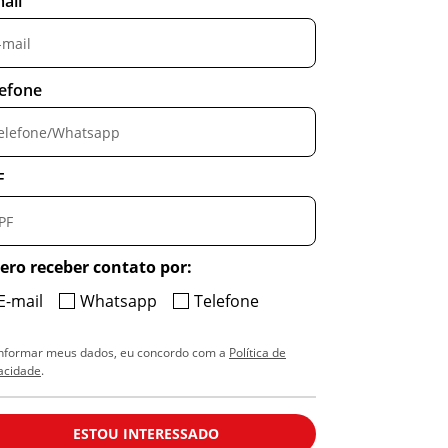
ail
lefone
F
ero receber contato por:
E-mail
Whatsapp
Telefone
informar meus dados, eu concordo com a
Política de
acidade
.
ESTOU INTERESSADO