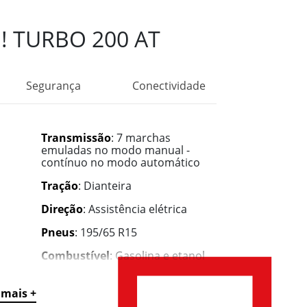
! TURBO 200 AT
Segurança
Conectividade
Transmissão
: 7 marchas
emuladas no modo manual -
contínuo no modo automático
Tração
: Dianteira
Direção
: Assistência elétrica
Pneus
: 195/65 R15
Combustível
: Gasolina e etanol
Tanque de combustível
: 47 litros
 mais +
Portas
: 4