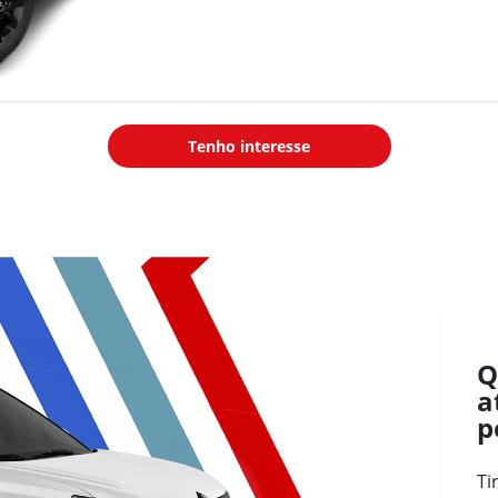
cv a 5.750 rpm
Torque máximo
: 200 Nm @
1.750 rpm
Velocidade máxima etanol
:
194 km/h
Tenho interesse
Aceleração 0–100 km/h
gasolina
: 8,4 s
Aceleração 0–100 km/h etanol
:
8,2 s
Transmissão CVT com 7
marchas simuladas
Tração dianteira com juntas
homocinéticas
Q
a
Direção elétrica
p
Suspensão dianteira tipo
Pseudo McPherson,
independente, molas
Ti
helicoidais, amortecedores