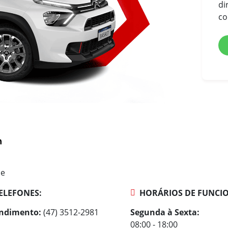
di
hidráulicos telescópicos
pressurizados a gás e barra
co
estabilizadora
Suspensão traseira com
travessa deformável, molas
helicoidais, amortecedores
hidráulicos telescópicos
pressurizados a gás e barra
estabilizadora
Freios dianteiros a disco
ventilado com pinça flutuante e
um cilindro de comando por
roda
Freios traseiros a tambor
ne
ELEFONES:
HORÁRIOS DE FUNCI
ndimento:
(47) 3512-2981
Segunda à Sexta:
08:00 - 18:00