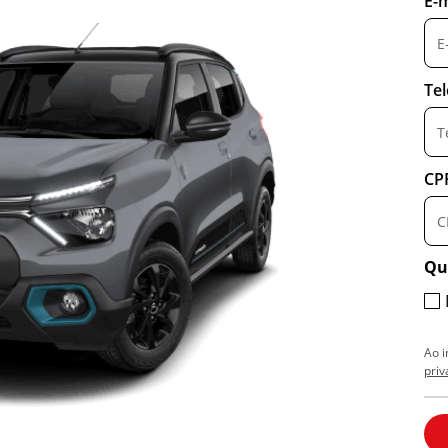
E-m
Te
CP
Qu
Ao 
priv