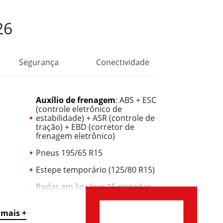
26
Segurança
Conectividade
Auxílio de frenagem
: ABS + ESC
(controle eletrônico de
estabilidade) + ASR (controle de
tração) + EBD (corretor de
frenagem eletrônico)
Pneus 195/65 R15
Estepe temporário (125/80 R15)
Rodas em liga leve 15 pintadas
em preto
Combustível
: gasolina e etanol
 mais +