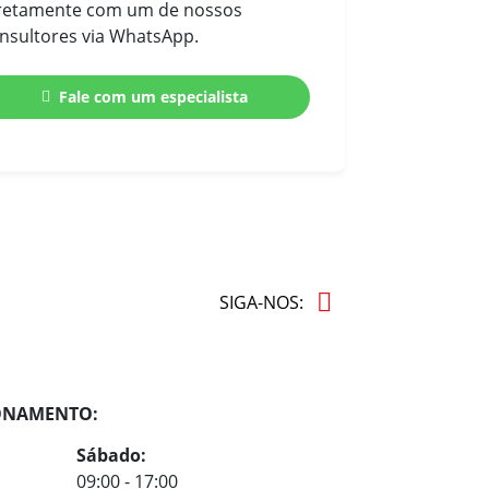
retamente com um de nossos
Número de passageiros
: 5
nsultores via WhatsApp.
Consumo urbano etanol
: 7,9
km/l
Fale com um especialista
Consumo urbano gasolina
:
11,5 km/l
Consumo estrada etanol
: 8,8
km/l
Consumo estrada gasolina
:
12,9 km/l
SIGA-NOS:
ONAMENTO:
Sábado:
09:00 - 17:00