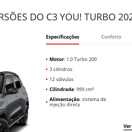
RSÕES DO C3 YOU! TURBO 20
Especificações
Conforto
Motor
: 1.0 Turbo 200
3 cilindros
12 válvulas
Cilindrada
: 999 cm³
Alimentação
: sistema de
injeção direta
Potência máxima gasolina
:
125 cv a 5.750 rpm
Ver
Potência máxima etanol
: 130