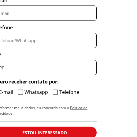
ail
lefone
F
ero receber contato por:
E-mail
Whatsapp
Telefone
informar meus dados, eu concordo com a
Política de
acidade
.
ESTOU INTERESSADO