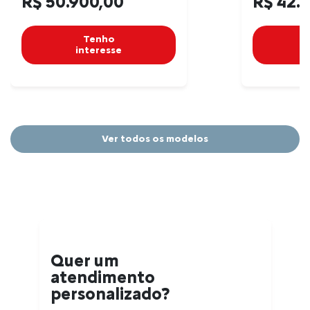
R$ 50.900,00
R$ 42.
Tenho
interesse
Ver todos os modelos
Quer um
atendimento
personalizado?