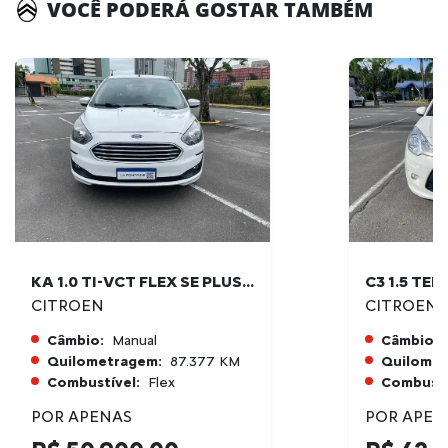
VOCÊ PODERÁ GOSTAR TAMBÉM
KA 1.0 TI-VCT FLEX SE PLUS MANUAL
CITROEN
CITROEN
Câmbio:
Manual
Câmbio:
Quilometragem:
87.377 KM
Quilomet
Combustível:
Flex
Combustí
POR APENAS
POR APEN