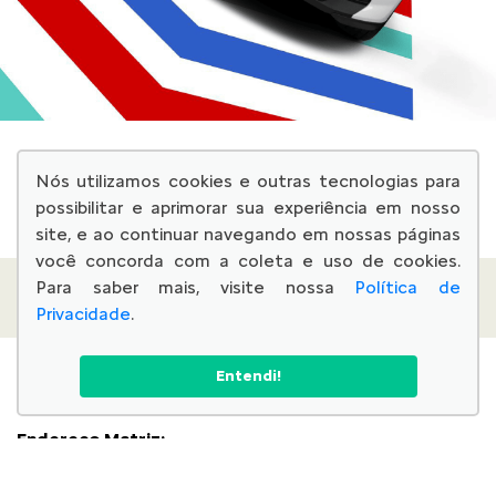
Nós utilizamos cookies e outras tecnologias para
possibilitar e aprimorar sua experiência em nosso
site, e ao continuar navegando em nossas páginas
você concorda com a coleta e uso de cookies.
Você está na unidade:
Para saber mais, visite nossa
Política de
CITROEN LA FONTAINE - SC
Privacidade
.
CNPJ:
Entendi!
73.712.978/0001-50
Endereço Matriz:
R. Maceió, 32 - Saguaçu - Joinville-SC
Aviso de Texto Legal