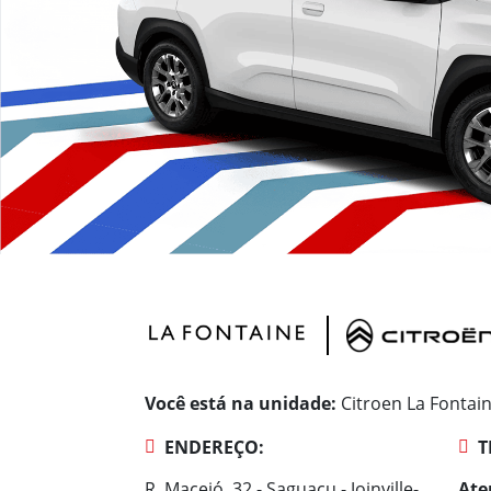
Você está na unidade:
Citroen La Fontai
ENDEREÇO:
T
R. Maceió, 32 - Saguaçu - Joinville-
Ate