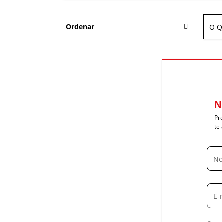
Ordenar
N
Pr
te 