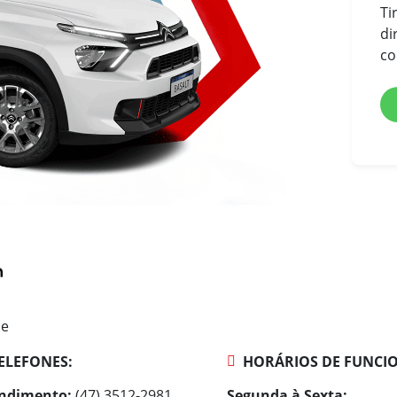
Ti
di
co
ne
ELEFONES:
HORÁRIOS DE FUNCI
ndimento:
(47) 3512-2981
Segunda à Sexta: